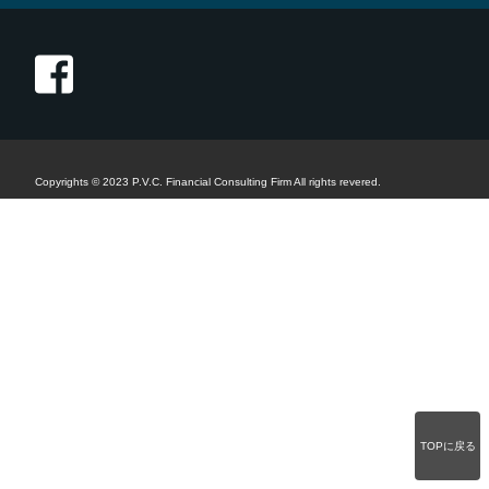
Copyrights © 2023 P.V.C. Financial Consulting Firm All rights revered.
TOPに戻る