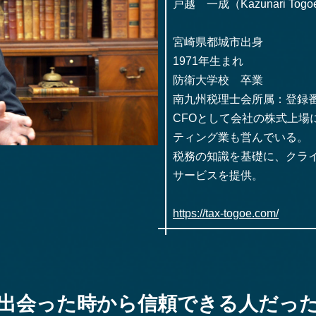
戸越 一成（Kazunari Tog
宮崎県都城市出身
1971年生まれ
防衛大学校 卒業
南九州税理士会所属：登録番号
CFOとして会社の株式上場
ティング業も営んでいる。
税務の知識を基礎に、クラ
サービスを提供。
https://tax-togoe.com/
出会った時から信頼できる人だっ