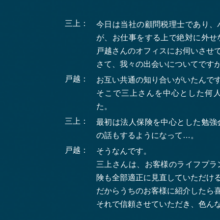
三上：
今日は当社の顧問税理士であり、
が、お仕事をする上で絶対に外せ
戸越さんのオフィスにお伺いさせ
さて、我々の出会いについてです
戸越：
お互い共通の知り合いがいたんで
そこで三上さんを中心とした何
た。
三上：
最初は法人保険を中心とした勉強
の話もするようになって…。
戸越：
そうなんです。
三上さんは、お客様のライフプラ
険も全部適正に見直していただけ
だからうちのお客様に紹介したら
それで信頼させていただき、色ん