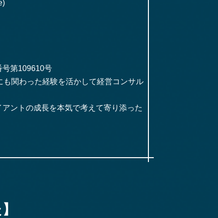
oe)
第109610号
にも関わった経験を活かして経営コンサル
イアントの成長を本気で考えて寄り添った
た】