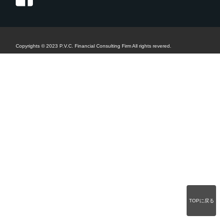
Copyrights © 2023 P.V.C. Financial Consulting Firm All rights revered.
TOPに戻る