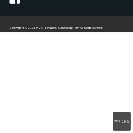
Copyrights © 2023 P.V.C. Financial Consulting Firm All rights revered.
TOPに戻る