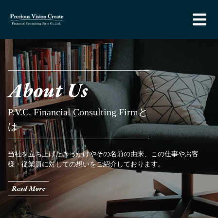
About Us
P.V.C. Financial Consulting Firmと
は
当社を立ち上げたきっかけやその名前の由来、この仕事やお客
様・従業員に対しての想いをご紹介しております。
Read More