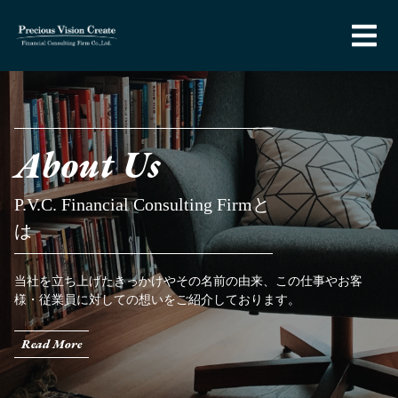
About Us
P.V.C. Financial Consulting Firmと
は
当社を立ち上げたきっかけやその名前の由来、この仕事やお客
様・従業員に対しての想いをご紹介しております。
Read More