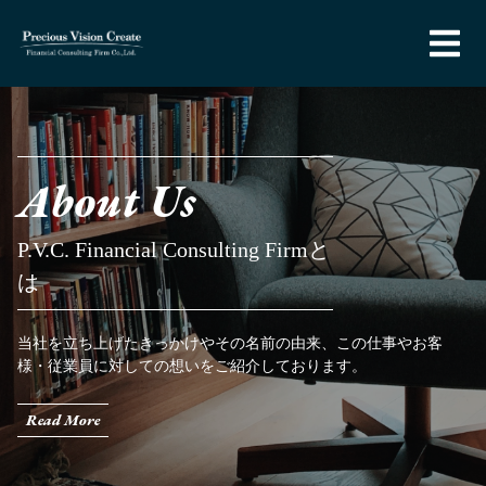
About Us
P.V.C. Financial Consulting Firmと
は
当社を立ち上げたきっかけやその名前の由来、この仕事やお客
様・従業員に対しての想いをご紹介しております。
Read More