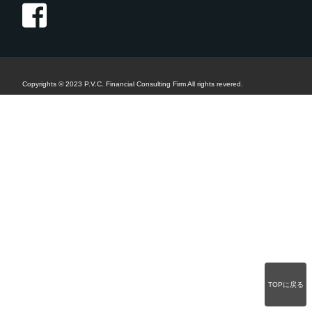
Copyrights © 2023 P.V.C. Financial Consulting Firm All rights revered.
TOPに戻る